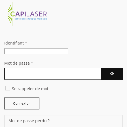
Skip
to
main
content
Identifiant
*
Mot de passe
*
Afficher 
Se rappeler de moi
Connexion
Mot de passe perdu ?